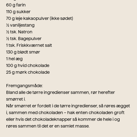
60 g farin
110 g sukker
70 g leje kakaopulver (ikke sødet)
½ vaniljestang
½ tsk. Natron
½ tsk. Bagepulver
1 tsk. Friskkværnet salt
130 g blødt smør
1 hel æg
100 g hvid chokolade
25 g mørk chokolade
Fremgangsmåde:
Bland alle de tørre ingredienser sammen, rør herefter
smørret i.
Når smørret er fordelt i de tørre ingredienser, så røres ægget
i, sammen med chokoladen – hak enten chokoladen groft
eller hvis det chokoladeknapper så kommer de hele i og
røres sammen til det er en samlet masse.