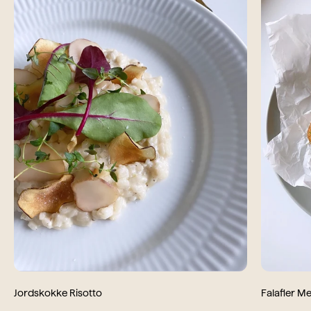
Jordskokke Risotto
Falafler M