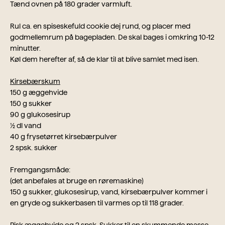
Tænd ovnen på 180 grader varmluft.
Rul ca. en spiseskefuld cookie dej rund, og placer med
godmellemrum på bagepladen. De skal bages i omkring 10-12
minutter.
Køl dem herefter af, så de klar til at blive samlet med isen.
Kirsebærskum
150 g æggehvide
150 g sukker
90 g glukosesirup
½ dl vand
40 g frysetørret kirsebærpulver
2 spsk. sukker
Fremgangsmåde:
(det anbefales at bruge en røremaskine)
150 g sukker, glukosesirup, vand, kirsebærpulver kommer i
en gryde og sukkerbasen til varmes op til 118 grader.