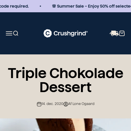
Spring til indhold
de required.
🌸 Summer Sale – Enjoy 50% off selected 
www.Crushgrind.com
Åbn navigationsmenu
Åbn søgefunktion
Åbn i
Triple Chokolade
Dessert
14. dec. 2020
Af Lone Ogaard