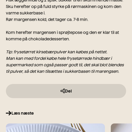
Pisk æggehvide og 2 spsk. Sukker til en skummende masse.
Sku herefter op på fuld styrke på rørmaskinen og kom den
varme sukkerbase i.
Rør margensen kold, det tager ca. 7-8 min.
Kom herefter margensen i sprøjtepose og den er klar til at
komme på chokoladedesserten.
Tip: frysetørret kirsebærpulver kan købes på nettet.
Man kan med fordel købe hele frysetørrede hindbær i
supermarked som også passer godt til, det skal blot blendes
til pulver, så det kan tilsættes i sukkerbasen til marengsen.
Del
Læs næste