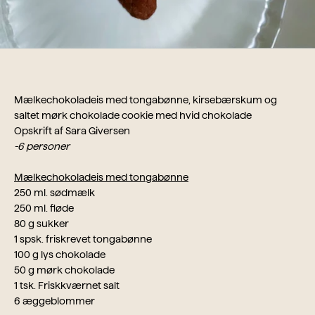
Mælkechokoladeis med tongabønne, kirsebærskum og
saltet mørk chokolade cookie med hvid chokolade
Opskrift af Sara Giversen
-6 personer
Mælkechokoladeis med tongabønne
250 ml. sødmælk
250 ml. fløde
80 g sukker
1 spsk. friskrevet tongabønne
100 g lys chokolade
50 g mørk chokolade
1 tsk. Friskkværnet salt
6 æggeblommer