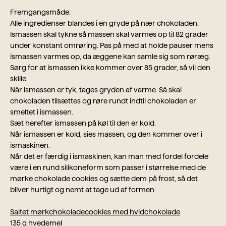
Fremgangsmåde:
Alle ingredienser blandes i en gryde på nær chokoladen.
Ismassen skal tykne så massen skal varmes op til 82 grader
under konstant omrøring. Pas på med at holde pauser mens
ismassen varmes op, da æggene kan samle sig som røræg.
Sørg for at ismassen ikke kommer over 85 grader, så vil den
skille.
Når ismassen er tyk, tages gryden af ​​varme. Så skal
chokoladen tilsættes og røre rundt indtil chokoladen er
smeltet i ismassen.
Sæt herefter ismassen på køl til den er kold.
Når ismassen er kold, sies massen, og den kommer over i
ismaskinen.
Når det er færdig i ismaskinen, kan man med fordel fordele
være i en rund silikoneform som passer i størrelse med de
mørke chokolade cookies og sætte dem på frost, så det
bliver hurtigt og nemt at tage ud af formen.
Saltet mørkchokoladecookies med hvidchokolade
135 g hvedemel